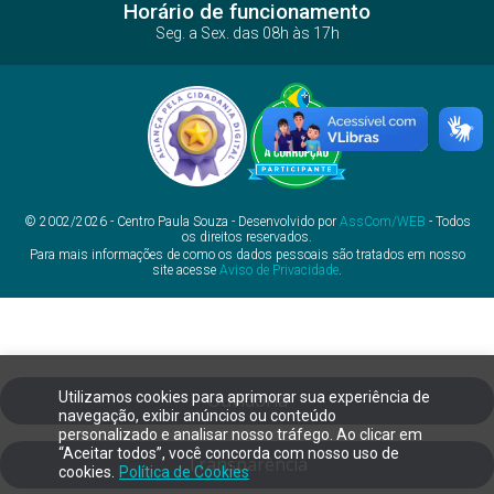
Horário de funcionamento
Seg. a Sex. das 08h às 17h
© 2002/2026 - Centro Paula Souza - Desenvolvido por
AssCom/WEB
- Todos
os direitos reservados.
Para mais informações de como os dados pessoais são tratados em nosso
site acesse
Aviso de Privacidade
.
Utilizamos cookies para aprimorar sua experiência de
Ouvidoria
navegação, exibir anúncios ou conteúdo
personalizado e analisar nosso tráfego. Ao clicar em
“Aceitar todos”, você concorda com nosso uso de
Transparência
cookies.
Política de Cookies