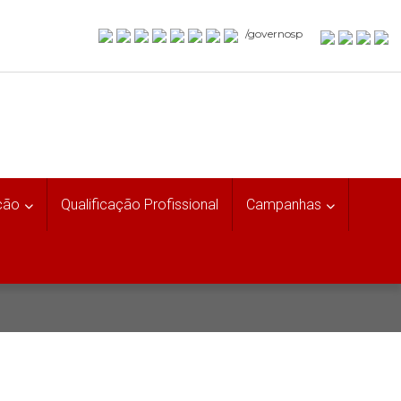
/governosp
ção
Qualificação Profissional
Campanhas