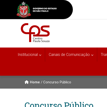
Institucional
Canais de Comunicação
Tra
Home
/
Concurso Público
Concurso Público