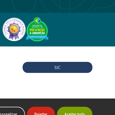
SIC
rsonalizar
Rejeitar
Aceitar tudo