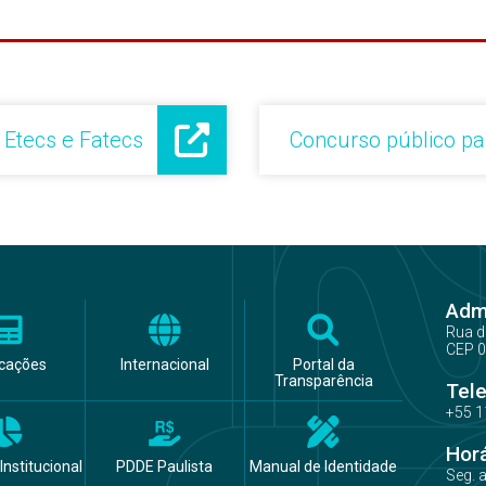
 Etecs e Fatecs
Concurso público par
Admi
Rua d
CEP 0
icações
Internacional
Portal da
Transparência
Tel
+55 1
Hor
Institucional
PDDE Paulista
Manual de Identidade
Seg. 