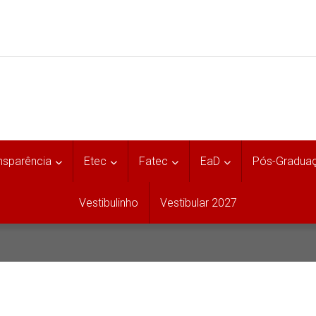
nsparência
Etec
Fatec
EaD
Pós-Gradua
Vestibulinho
Vestibular 2027