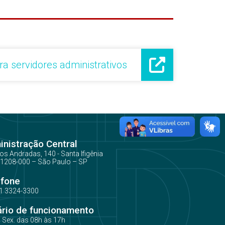
a servidores administrativos
nistração Central
os Andradas, 140 - Santa Ifigênia
1208-000 – São Paulo – SP
efone
1 3324-3300
ário de funcionamento
a Sex. das 08h às 17h