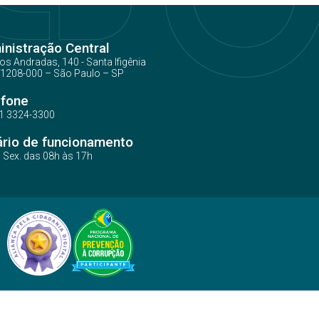
nistração Central
os Andradas, 140 - Santa Ifigênia
1208-000 – São Paulo – SP
efone
1 3324-3300
ário de funcionamento
a Sex. das 08h às 17h