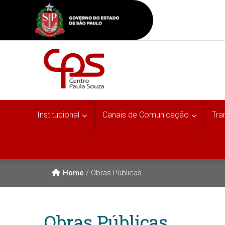
Institucional
Canais de Comunicação
Tra
Home
/
Obras Públicas
Obras Públicas