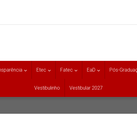
nsparência
Etec
Fatec
EaD
Pós-Gradua
Vestibulinho
Vestibular 2027