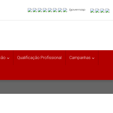
/governosp
ção
Qualificação Profissional
Campanhas