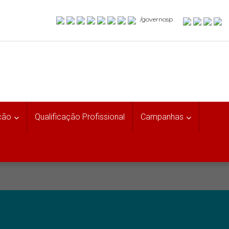
/governosp
ção
Qualificação Profissional
Campanhas