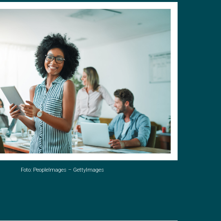
Foto: PeopleImages – GettyImages