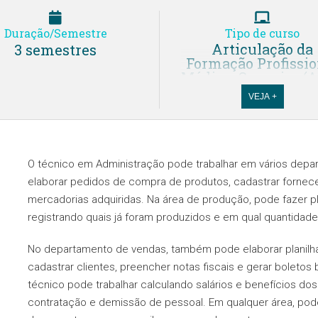
Duração/Semestre
Tipo de curso
Articulação da
3 semestres
Formação Profissio
Média e Superior (
VEJA +
Cursos Técnicos 
Modalidade Aber
Cursos Técnicos 
Modalidade Onli
O técnico em Administração pode trabalhar em vários depa
Cursos Técnicos 
elaborar pedidos de compra de produtos, cadastrar fornec
Modalidade Presen
mercadorias adquiridas. Na área de produção, pode fazer p
Cursos Técnicos 
registrando quais já foram produzidos e em qual quantidade
Modalidade
semipresencial
No departamento de vendas, também pode elaborar planil
cadastrar clientes, preencher notas fiscais e gerar boleto
Ensino Médio
integrado ao técn
técnico pode trabalhar calculando salários e benefícios do
(M-Tec)
contratação e demissão de pessoal. Em qualquer área, pode