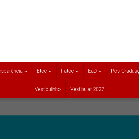
nsparência
Etec
Fatec
EaD
Pós-Gradua
Vestibulinho
Vestibular 2027