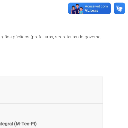
ico
al
o no
órgãos públicos (prefeituras, secretarias de governo,
M-
Aguaí
Etec Arnaldo Pereira
Cheregatti
Santa Rosa de Viterbo
Etec de Santa Rosa de
tegral (M-Tec-PI)