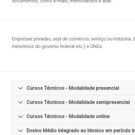
documentos, como e-mails, memorandos e atas.
Ensino Médio
integrado ao técn
em período integr
(M-Tec-PI)
Ensino Médio
integrado ao técnic
Empresas privadas, seja de comércio, serviço ou indústria, 
período noturno (
ministérios do governo federal etc.) e ONGs.
Tec-N)
Cursos Técnicos - Modalidade presencial
Cursos Técnicos - Modalidade semipresencial
Birigui
Etec Dr. Renato Cordeiro
Cursos Técnicos - Modalidade online
Sorocaba
Etec Fernando Prestes
Ensino Médio integrado ao técnico em período in