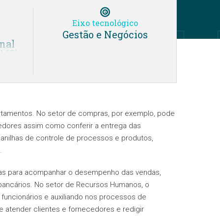
Eixo tecnológico
Gestão e Negócios
nal
AMS)
-
ta
-
ne
rtamentos. No setor de compras, por exemplo, pode
-
edores assim como conferir a entrega das
cial
lanilhas de controle de processos e produtos,
-
.
has para acompanhar o desempenho das vendas,
s bancários. No setor de Recursos Humanos, o
ico
s funcionários e auxiliando nos processos de
 atender clientes e fornecedores e redigir