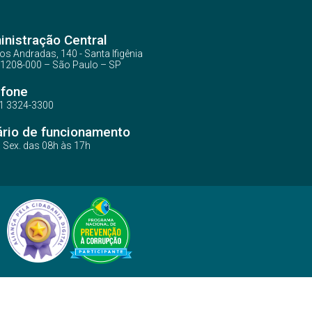
nistração Central
os Andradas, 140 - Santa Ifigênia
1208-000 – São Paulo – SP
efone
1 3324-3300
ário de funcionamento
a Sex. das 08h às 17h