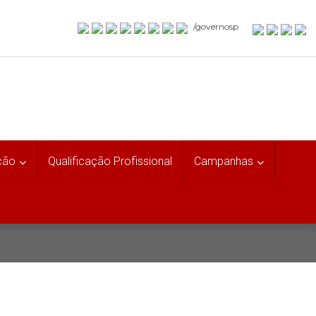
/governosp
ção
Qualificação Profissional
Campanhas