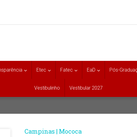
nsparência
Etec
Fatec
EaD
Pós-Gradua
Vestibulinho
Vestibular 2027
Campinas | Mococa