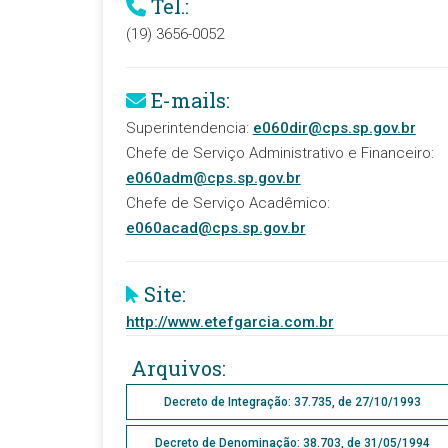
Tel.:
(19) 3656-0052
E-mails:
Superintendencia:
e060dir@cps.sp.gov.br
Chefe de Serviço Administrativo e Financeiro:
e060adm@cps.sp.gov.br
Chefe de Serviço Acadêmico:
e060acad@cps.sp.gov.br
Site:
http://www.etefgarcia.com.br
Arquivos:
Decreto de Integração: 37.735, de 27/10/1993
Decreto de Denominação: 38.703, de 31/05/1994