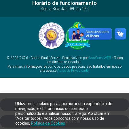
Horário de funcionamento
Seg. a Sex. das 08h às 17h
© 2002/2026 - Centro Paula Souza - Desenvolvido por
AssCom/WEB
- Todos
os direitos reservados.
Para mais informações de como os dados pessoais são tratados em nosso
site acesse
Aviso de Privacidade
.
Utilizamos cookies para aprimorar sua experiência de
Ouvidoria
navegação, exibir anúncios ou conteúdo
personalizado e analisar nosso tráfego. Ao clicar em
“Aceitar todos”, você concorda com nosso uso de
Transparência
cookies.
Política de Cookies