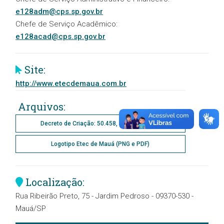
e128adm@cps.sp.gov.br
Chefe de Serviço Acadêmico:
e128acad@cps.sp.gov.br
Site:
http://www.etecdemaua.com.br
Arquivos:
Decreto de Criação: 50.458, de 29/12/2005
Logotipo Etec de Mauá (PNG e PDF)
Localização:
Rua Ribeirão Preto, 75 - Jardim Pedroso - 09370-530 -
Mauá/SP