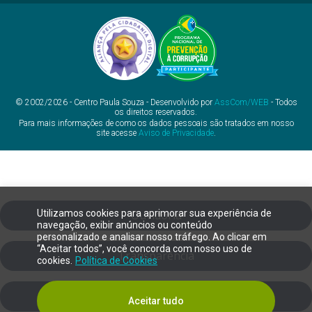
© 2002/2026 - Centro Paula Souza - Desenvolvido por
AssCom/WEB
- Todos
os direitos reservados.
Para mais informações de como os dados pessoais são tratados em nosso
site acesse
Aviso de Privacidade
.
Utilizamos cookies para aprimorar sua experiência de
Ouvidoria
navegação, exibir anúncios ou conteúdo
personalizado e analisar nosso tráfego. Ao clicar em
“Aceitar todos”, você concorda com nosso uso de
Transparência
cookies.
Política de Cookies
SIC
Aceitar tudo