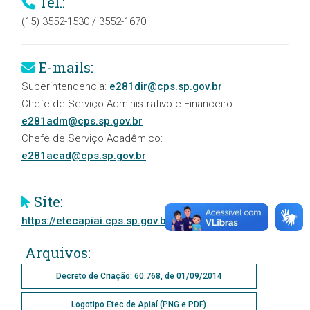
Tel.:
(15) 3552-1530 / 3552-1670
E-mails:
Superintendencia:
e281dir@cps.sp.gov.br
Chefe de Serviço Administrativo e Financeiro:
e281adm@cps.sp.gov.br
Chefe de Serviço Acadêmico:
e281acad@cps.sp.gov.br
Site:
https://etecapiai.cps.sp.gov.br/
Arquivos:
Decreto de Criação: 60.768, de 01/09/2014
Logotipo Etec de Apiaí (PNG e PDF)