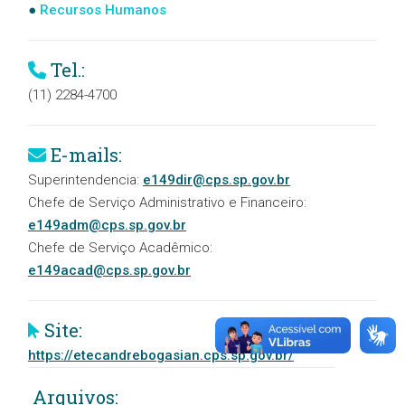
Recursos Humanos
Tel.:
(11) 2284-4700
E-mails:
Superintendencia:
e149dir@cps.sp.gov.br
Chefe de Serviço Administrativo e Financeiro:
e149adm@cps.sp.gov.br
Chefe de Serviço Acadêmico:
e149acad@cps.sp.gov.br
Site:
https://etecandrebogasian.cps.sp.gov.br/
Arquivos: