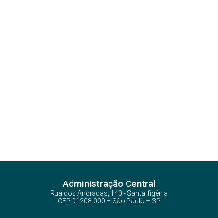
Administração Central
Rua dos Andradas, 140 - Santa Ifigênia
CEP 01208-000 – São Paulo – SP