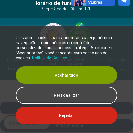
Horário de funcionamento
Seg. a Sex. das 08h às 17h
Utilizamos cookies para aprimorar sua experiência de
navegação, exibir anúncios ou conteúdo
personalizado e analisar nosso tráfego. Ao clicar em
“Aceitar todos”, você concorda com nosso uso de
cookies.
Política de Cookies
© 2002/2026 - Centro Paula Souza - Desenvolvido por
AssCom/WEB
- Todos
os direitos reservados.
Para mais informações de como os dados pessoais são tratados em nosso
site acesse
Aviso de Privacidade
.
Aceitar tudo
Personalizar
Ouvidoria
FILTRO DE DALTONISMO
Rejeitar
Transparência