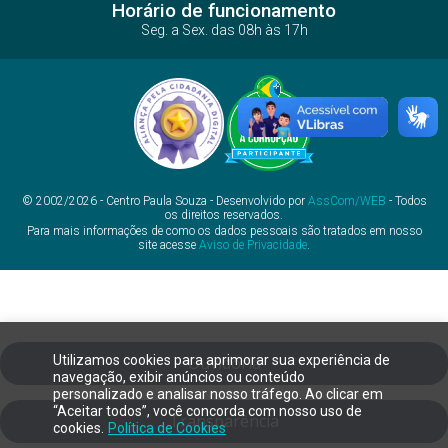
Horário de funcionamento
Seg. a Sex. das 08h às 17h
© 2002/2026 - Centro Paula Souza - Desenvolvido por
AssCom/WEB
- Todos
os direitos reservados.
Para mais informações de como os dados pessoais são tratados em nosso
site acesse
Aviso de Privacidade
.
Utilizamos cookies para aprimorar sua experiência de
Ouvidoria
navegação, exibir anúncios ou conteúdo
personalizado e analisar nosso tráfego. Ao clicar em
“Aceitar todos”, você concorda com nosso uso de
Transparência
cookies.
Política de Cookies