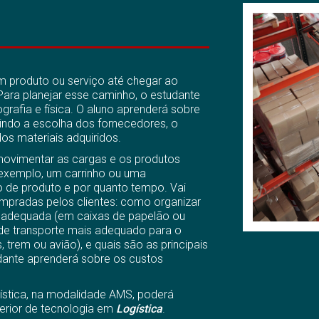
um produto ou serviço até chegar ao
Para planejar esse caminho, o estudante
rafia e física. O aluno aprenderá sobre
indo a escolha dos fornecedores, o
os materiais adquiridos.
ovimentar as cargas e os produtos
r exemplo, um carrinho ou uma
 de produto e por quanto tempo. Vai
mpradas pelos clientes: como organizar
s adequada (em caixas de papelão ou
o de transporte mais adequado para o
trem ou avião), e quais são as principais
udante aprenderá sobre os custos
gística, na modalidade AMS, poderá
erior de tecnologia em
Logística
.