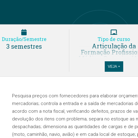
Duração/Semestre
Tipo de curso
Articulação da
3 semestres
Formação Profissio
Média e Superior (
VEJA +
Cursos Técnicos 
Modalidade Presen
Ensino Médio
integrado ao técn
Pesquisa preços com fornecedores para elaborar orçament
(M-Tec)
mercadorias; controla a entrada e a saída de mercadorias 
Ensino Médio
acordo com a nota fiscal, verificando defeitos, prazos de v
integrado ao técn
devolução dos itens com problema; separa no estoque as
em período integr
(M-Tec-PI)
despachadas; dimensiona as quantidades de cargas e de p
(moto, caminhão, navio, avião) e em cada local de estoque;