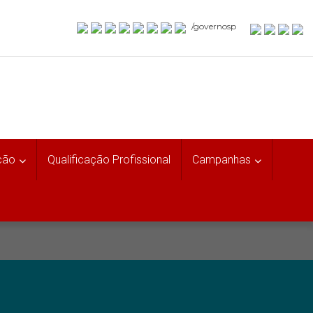
/governosp
ção
Qualificação Profissional
Campanhas