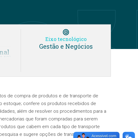
Eixo tecnológico
Gestão e Negócios
nal
AMS)
-
cial
ico
os de compra de produtos e de transporte de
do estoque; confere os produtos recebidos de
alidades, além de resolver os procedimentos para a
ico
 mercadorias que foram compradas para serem
al
rodutos que cabem em cada tipo de transporte
 pesquisa e sugere opções de transporte e rotas