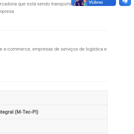
ercadoria que está sendo transportado e acompanha
o no
M-
empresa.
de e-commerce, empresas de serviços de logística e
tegral (M-Tec-PI)
Guarujá
Etec Alberto Santos Dumont
Campinas