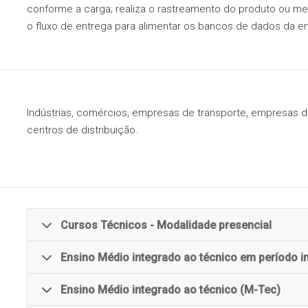
Ensino Médio
conforme a carga; realiza o rastreamento do produto ou m
integrado ao técnic
período noturno (
o fluxo de entrega para alimentar os bancos de dados da 
Tec-N)
Indústrias, comércios, empresas de transporte, empresas 
centros de distribuição.
Cursos Técnicos - Modalidade presencial
Ensino Médio integrado ao técnico em período in
Cubatão
Etec de Cubatão
Ensino Médio integrado ao técnico (M-Tec)
Santana de Parnaíba