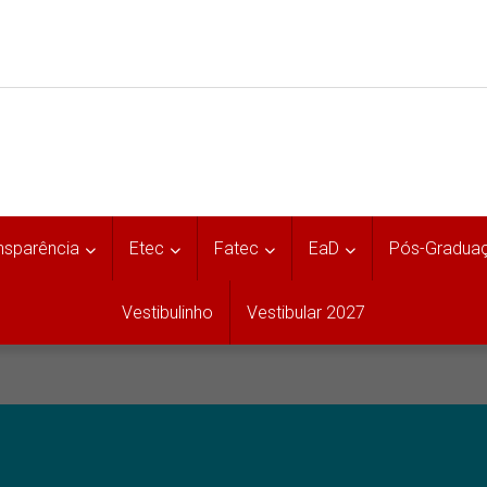
nsparência
Etec
Fatec
EaD
Pós-Gradua
Vestibulinho
Vestibular 2027