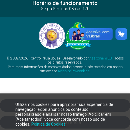
Horário de funcionamento
Seg. a Sex. das 08h às 17h
© 2002/2026 - Centro Paula Souza - Desenvolvido por
AssCom/WEB
- Todos
os direitos reservados.
Para mais informações de como os dados pessoais são tratados em nosso
site acesse
Aviso de Privacidade
.
Utilizamos cookies para aprimorar sua experiência de
Ouvidoria
navegação, exibir anúncios ou conteúdo
personalizado e analisar nosso tráfego. Ao clicar em
“Aceitar todos”, você concorda com nosso uso de
Transparência
cookies.
Política de Cookies