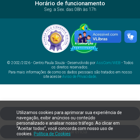
Horário de funcionamento
Seg. a Sex. das 08h às 17h
© 2002/2026 - Centro Paula Souza - Desenvolvido por
AssCom/WEB
- Todos
os direitos reservados.
Para mais informações de como os dados pessoais são tratados em nosso
site acesse
Aviso de Privacidade
.
Utilizamos cookies para aprimorar sua experiência de
Ouvidoria
navegação, exibir anúncios ou conteúdo
personalizado e analisar nosso tráfego. Ao clicar em
“Aceitar todos”, você concorda com nosso uso de
Transparência
cookies.
Política de Cookies