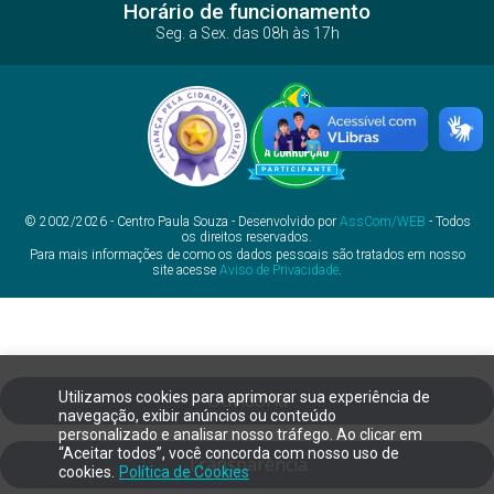
Horário de funcionamento
Seg. a Sex. das 08h às 17h
© 2002/2026 - Centro Paula Souza - Desenvolvido por
AssCom/WEB
- Todos
os direitos reservados.
Para mais informações de como os dados pessoais são tratados em nosso
site acesse
Aviso de Privacidade
.
Utilizamos cookies para aprimorar sua experiência de
Ouvidoria
navegação, exibir anúncios ou conteúdo
personalizado e analisar nosso tráfego. Ao clicar em
“Aceitar todos”, você concorda com nosso uso de
Transparência
cookies.
Política de Cookies