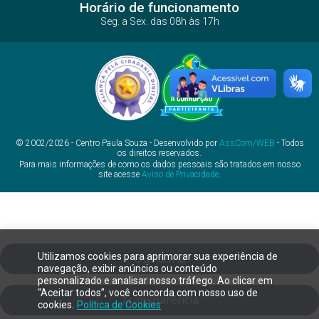
Horário de funcionamento
Seg. a Sex. das 08h às 17h
© 2002/2026 - Centro Paula Souza - Desenvolvido por
AssCom/WEB
- Todos
os direitos reservados.
Para mais informações de como os dados pessoais são tratados em nosso
site acesse
Aviso de Privacidade
.
Utilizamos cookies para aprimorar sua experiência de
Ouvidoria
navegação, exibir anúncios ou conteúdo
personalizado e analisar nosso tráfego. Ao clicar em
“Aceitar todos”, você concorda com nosso uso de
Transparência
cookies.
Política de Cookies