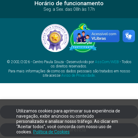
Horário de funcionamento
Seg. a Sex. das 08h às 17h
© 2002/2026 - Centro Paula Souza - Desenvolvido por
AssCom/WEB
- Todos
os direitos reservados.
Para mais informações de como os dados pessoais são tratados em nosso
site acesse
Aviso de Privacidade
.
Utilizamos cookies para aprimorar sua experiência de
Ouvidoria
navegação, exibir anúncios ou conteúdo
personalizado e analisar nosso tráfego. Ao clicar em
“Aceitar todos”, você concorda com nosso uso de
Transparência
cookies.
Política de Cookies