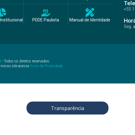
Tel
+55 1
Hor
Institucional
PDDE Paulista
Manual de Identidade
Seg. 
B
- Todos os direitos reservados.
 nosso site acesse
Aviso de Privacidade
.
Transparência