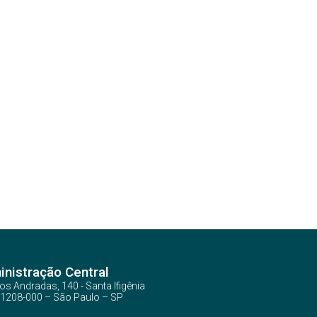
nistração Central
os Andradas, 140 - Santa Ifigênia
1208-000 – São Paulo – SP