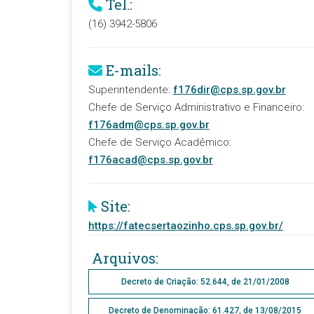
Tel.:
(16) 3942-5806
E-mails:
Superintendente:
f176dir@cps.sp.gov.br
Chefe de Serviço Administrativo e Financeiro:
f176adm@cps.sp.gov.br
Chefe de Serviço Acadêmico:
f176acad@cps.sp.gov.br
Site:
https://fatecsertaozinho.cps.sp.gov.br/
Arquivos:
Decreto de Criação: 52.644, de 21/01/2008
Decreto de Denominação: 61.427, de 13/08/2015