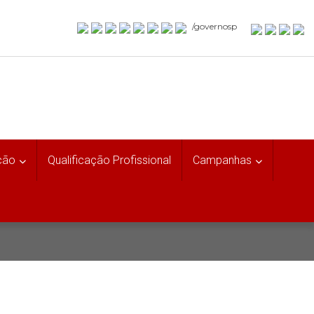
/governosp
ção
Qualificação Profissional
Campanhas