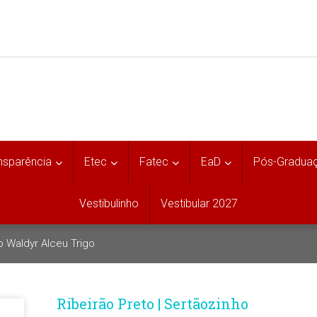
nsparência
Etec
Fatec
EaD
Pós-Gradua
Vestibulinho
Vestibular 2027
 Waldyr Alceu Trigo
Ribeirão Preto | Sertãozinho