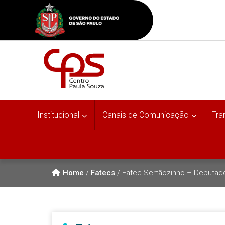
Institucional
Canais de Comunicação
Tra
Home
/
Fatecs
/
Fatec Sertãozinho – Deputado