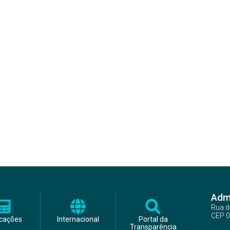
Admi
Rua d
CEP 0
icações
Internacional
Portal da
Transparência