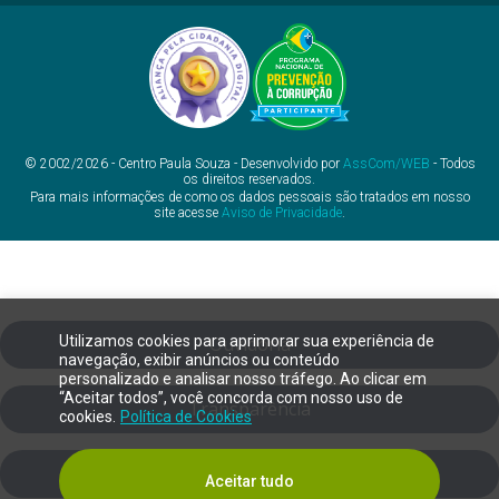
© 2002/2026 - Centro Paula Souza - Desenvolvido por
AssCom/WEB
- Todos
os direitos reservados.
Para mais informações de como os dados pessoais são tratados em nosso
site acesse
Aviso de Privacidade
.
Utilizamos cookies para aprimorar sua experiência de
Ouvidoria
navegação, exibir anúncios ou conteúdo
personalizado e analisar nosso tráfego. Ao clicar em
“Aceitar todos”, você concorda com nosso uso de
Transparência
cookies.
Política de Cookies
SIC
Aceitar tudo