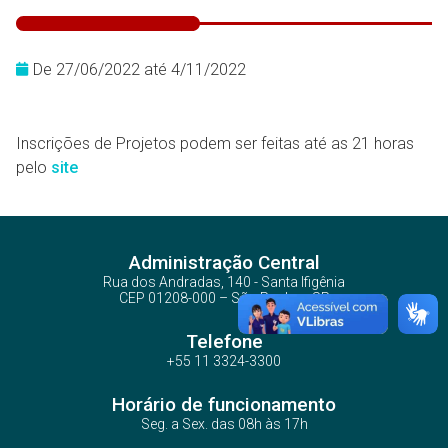
De 27/06/2022 até 4/11/2022
Inscrições de Projetos podem ser feitas até as 21 horas
pelo
site
Administração Central
Rua dos Andradas, 140 - Santa Ifigênia
CEP 01208-000 – São Paulo – SP
Telefone
+55 11 3324-3300
Horário de funcionamento
Seg. a Sex. das 08h às 17h