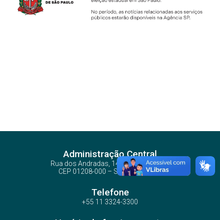
Administração Central
Rua dos Andradas, 140 - Santa Ifigênia
CEP 01208-000 – São Paulo – SP
Telefone
+55 11 3324-3300