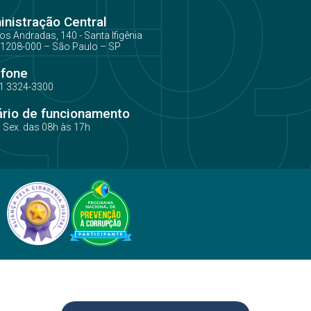
nistração Central
os Andradas, 140 - Santa Ifigênia
1208-000 – São Paulo – SP
efone
1 3324-3300
ário de funcionamento
a Sex. das 08h às 17h