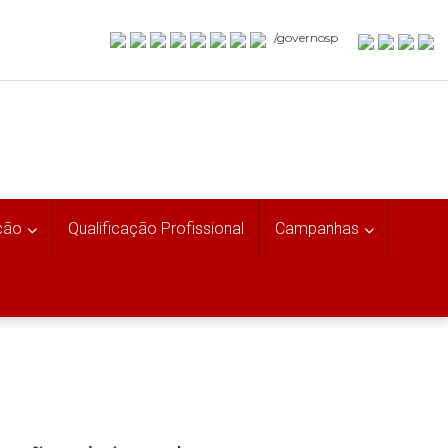
/governosp
ção
Qualificação Profissional
Campanhas