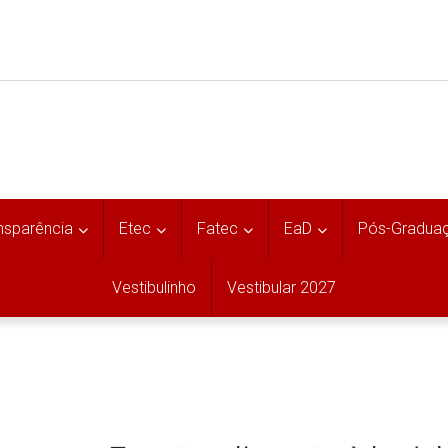
nsparência
Etec
Fatec
EaD
Pós-Gradua
Vestibulinho
Vestibular 2027