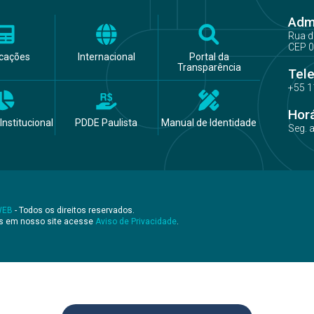
Admi
Rua d
CEP 0
icações
Internacional
Portal da
Transparência
Tel
+55 1
Hor
Institucional
PDDE Paulista
Manual de Identidade
Seg. 
WEB
- Todos os direitos reservados.
os em nosso site acesse
Aviso de Privacidade
.