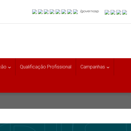
/governosp
ção
Qualificação Profissional
Campanhas