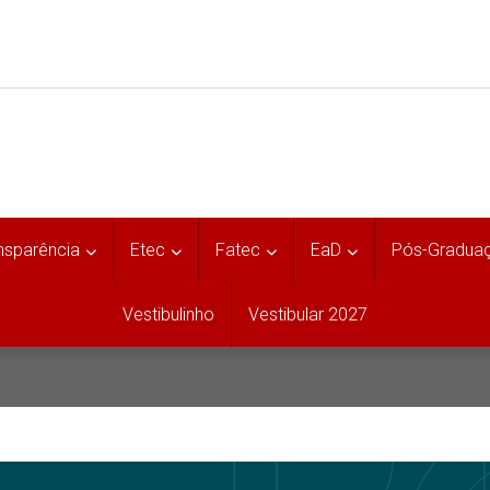
nsparência
Etec
Fatec
EaD
Pós-Gradua
Vestibulinho
Vestibular 2027