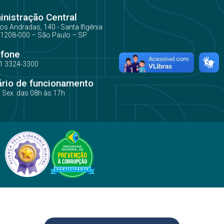
nistração Central
os Andradas, 140 - Santa Ifigênia
1208-000 – São Paulo – SP
efone
1 3324-3300
ário de funcionamento
a Sex. das 08h às 17h