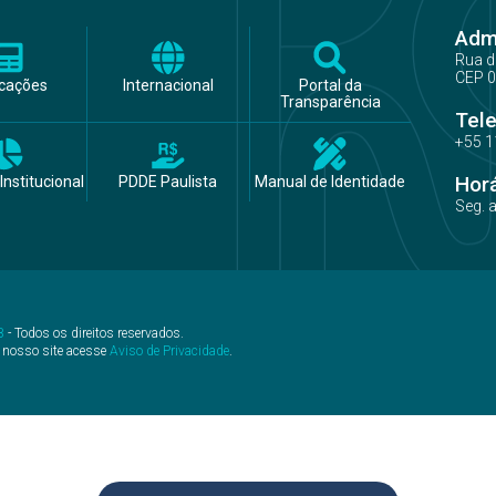
Admi
Rua d
CEP 0
icações
Internacional
Portal da
Transparência
Tel
+55 1
Hor
Institucional
PDDE Paulista
Manual de Identidade
Seg. 
B
- Todos os direitos reservados.
 nosso site acesse
Aviso de Privacidade
.