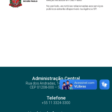
Administração Central
Rua dos Andradas, 140 - Santa Ifigênia
CEP 01208-000 – São Paulo – SP
Telefone
+55 11 3324-3300