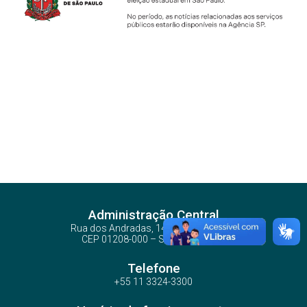
Administração Central
Rua dos Andradas, 140 - Santa Ifigênia
CEP 01208-000 – São Paulo – SP
Telefone
+55 11 3324-3300