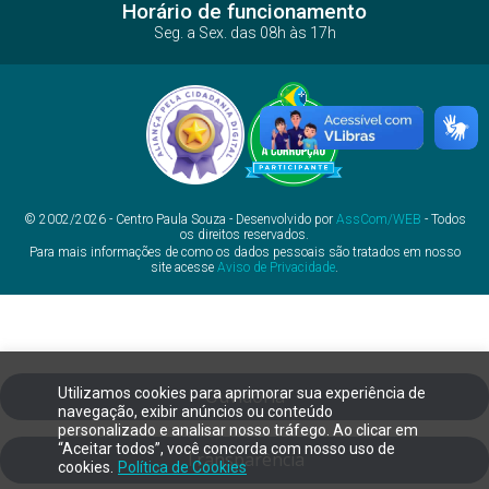
Horário de funcionamento
Seg. a Sex. das 08h às 17h
© 2002/2026 - Centro Paula Souza - Desenvolvido por
AssCom/WEB
- Todos
os direitos reservados.
Para mais informações de como os dados pessoais são tratados em nosso
site acesse
Aviso de Privacidade
.
Utilizamos cookies para aprimorar sua experiência de
Ouvidoria
navegação, exibir anúncios ou conteúdo
personalizado e analisar nosso tráfego. Ao clicar em
“Aceitar todos”, você concorda com nosso uso de
Transparência
cookies.
Política de Cookies