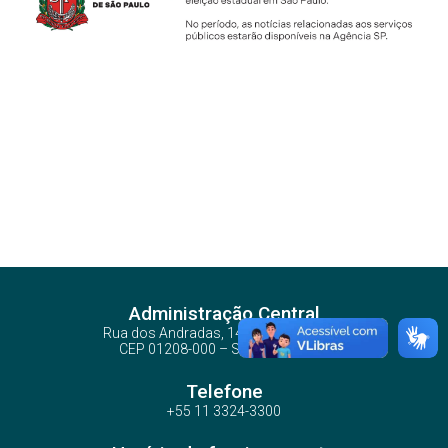
Administração Central
Rua dos Andradas, 140 - Santa Ifigênia
CEP 01208-000 – São Paulo – SP
Telefone
+55 11 3324-3300