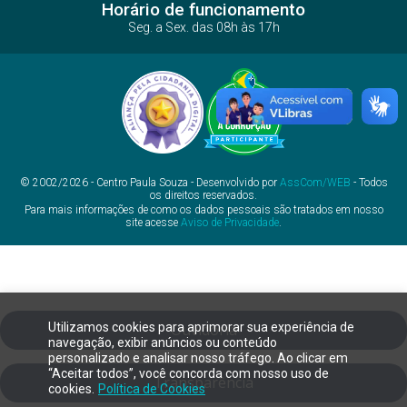
Horário de funcionamento
Seg. a Sex. das 08h às 17h
© 2002/2026 - Centro Paula Souza - Desenvolvido por
AssCom/WEB
- Todos
os direitos reservados.
Para mais informações de como os dados pessoais são tratados em nosso
site acesse
Aviso de Privacidade
.
Utilizamos cookies para aprimorar sua experiência de
Ouvidoria
navegação, exibir anúncios ou conteúdo
personalizado e analisar nosso tráfego. Ao clicar em
“Aceitar todos”, você concorda com nosso uso de
Transparência
cookies.
Política de Cookies