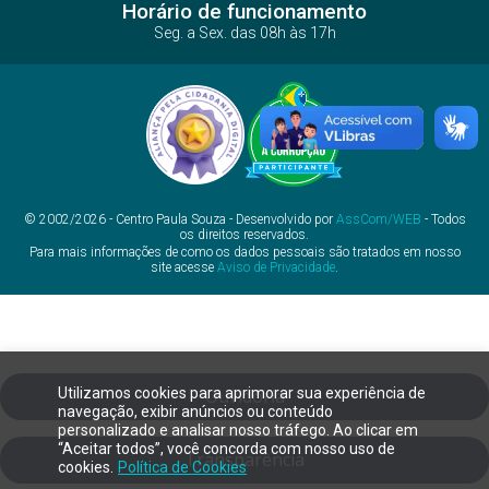
Horário de funcionamento
Seg. a Sex. das 08h às 17h
© 2002/2026 - Centro Paula Souza - Desenvolvido por
AssCom/WEB
- Todos
os direitos reservados.
Para mais informações de como os dados pessoais são tratados em nosso
site acesse
Aviso de Privacidade
.
Utilizamos cookies para aprimorar sua experiência de
Ouvidoria
navegação, exibir anúncios ou conteúdo
personalizado e analisar nosso tráfego. Ao clicar em
“Aceitar todos”, você concorda com nosso uso de
Transparência
cookies.
Política de Cookies