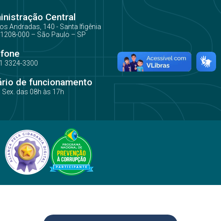
nistração Central
os Andradas, 140 - Santa Ifigênia
1208-000 – São Paulo – SP
efone
1 3324-3300
ário de funcionamento
a Sex. das 08h às 17h