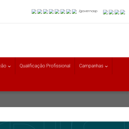
/governosp
ção
Qualificação Profissional
Campanhas