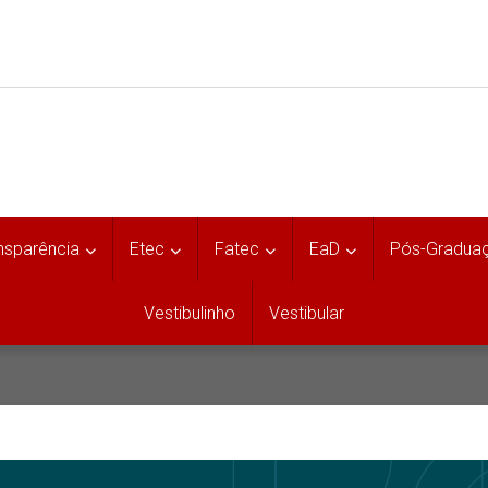
nsparência
Etec
Fatec
EaD
Pós-Gradua
Vestibulinho
Vestibular