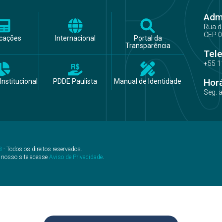
Admi
Rua d
CEP 0
icações
Internacional
Portal da
Transparência
Tel
+55 1
Hor
Institucional
PDDE Paulista
Manual de Identidade
Seg. 
B
- Todos os direitos reservados.
 nosso site acesse
Aviso de Privacidade
.