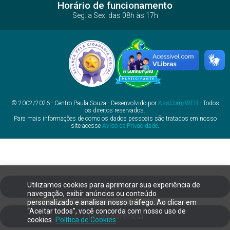
Horário de funcionamento
Seg. a Sex. das 08h às 17h
© 2002/2026 - Centro Paula Souza - Desenvolvido por
AssCom/WEB
- Todos
os direitos reservados.
Para mais informações de como os dados pessoais são tratados em nosso
site acesse
Aviso de Privacidade
.
Utilizamos cookies para aprimorar sua experiência de
Ouvidoria
navegação, exibir anúncios ou conteúdo
personalizado e analisar nosso tráfego. Ao clicar em
“Aceitar todos”, você concorda com nosso uso de
Transparência
cookies.
Política de Cookies