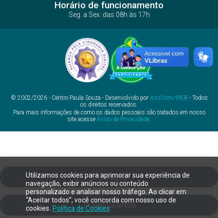
Horário de funcionamento
Seg. a Sex. das 08h às 17h
© 2002/2026 - Centro Paula Souza - Desenvolvido por
AssCom/WEB
- Todos
os direitos reservados.
Para mais informações de como os dados pessoais são tratados em nosso
site acesse
Aviso de Privacidade
.
Utilizamos cookies para aprimorar sua experiência de
Ouvidoria
navegação, exibir anúncios ou conteúdo
personalizado e analisar nosso tráfego. Ao clicar em
“Aceitar todos”, você concorda com nosso uso de
Transparência
cookies.
Política de Cookies