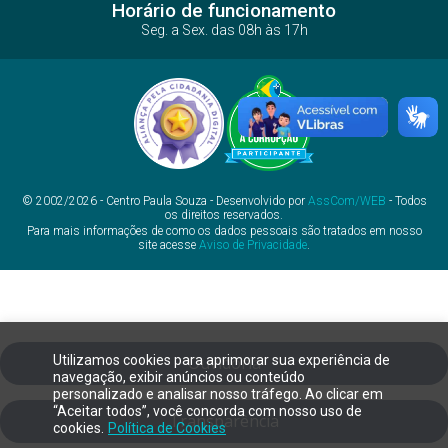
Horário de funcionamento
Seg. a Sex. das 08h às 17h
© 2002/2026 - Centro Paula Souza - Desenvolvido por
AssCom/WEB
- Todos
os direitos reservados.
Para mais informações de como os dados pessoais são tratados em nosso
site acesse
Aviso de Privacidade
.
Utilizamos cookies para aprimorar sua experiência de
Ouvidoria
navegação, exibir anúncios ou conteúdo
personalizado e analisar nosso tráfego. Ao clicar em
“Aceitar todos”, você concorda com nosso uso de
Transparência
cookies.
Política de Cookies