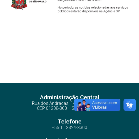
Administração Central
Rua dos Andradas, 140 - Santa Ifigênia
CEP 01208-000 – São Paulo – SP
Telefone
+55 11 3324-3300