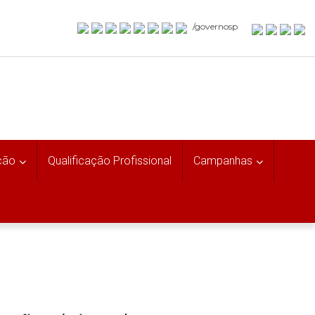
/governosp
ção
Qualificação Profissional
Campanhas