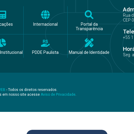
Admi
Rua d
CEP 0
icações
Internacional
Portal da
Transparência
Tel
+55 1
Hor
Institucional
PDDE Paulista
Manual de Identidade
Seg. 
WEB
- Todos os direitos reservados.
os em nosso site acesse
Aviso de Privacidade
.