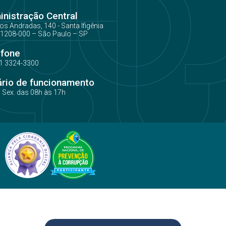
nistração Central
os Andradas, 140 - Santa Ifigênia
1208-000 – São Paulo – SP
efone
1 3324-3300
ário de funcionamento
a Sex. das 08h às 17h