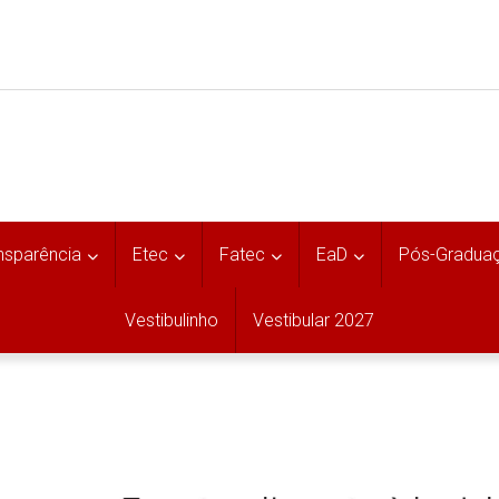
nsparência
Etec
Fatec
EaD
Pós-Gradua
Vestibulinho
Vestibular 2027