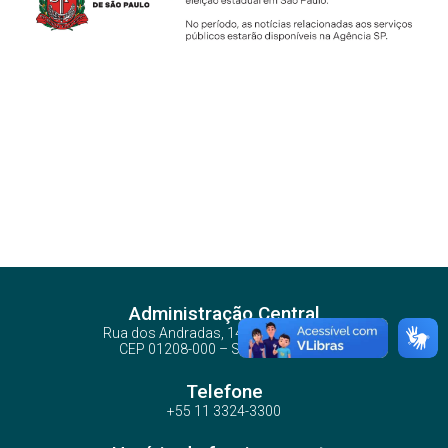
Administração Central
Rua dos Andradas, 140 - Santa Ifigênia
CEP 01208-000 – São Paulo – SP
Telefone
+55 11 3324-3300