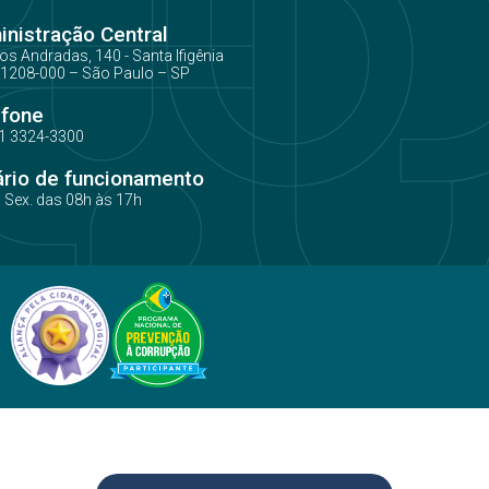
nistração Central
os Andradas, 140 - Santa Ifigênia
1208-000 – São Paulo – SP
efone
1 3324-3300
ário de funcionamento
a Sex. das 08h às 17h