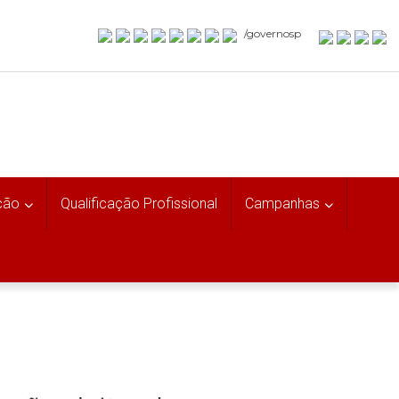
/governosp
ção
Qualificação Profissional
Campanhas