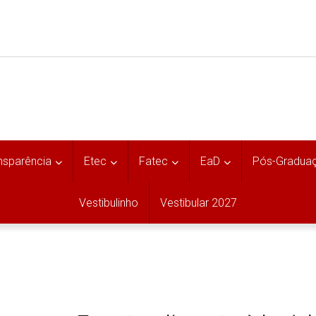
nsparência
Etec
Fatec
EaD
Pós-Gradua
Vestibulinho
Vestibular 2027