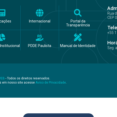
Admi
Rua d
CEP 0
icações
Internacional
Portal da
Transparência
Tel
+55 1
Hor
Institucional
PDDE Paulista
Manual de Identidade
Seg. 
WEB
- Todos os direitos reservados.
os em nosso site acesse
Aviso de Privacidade
.