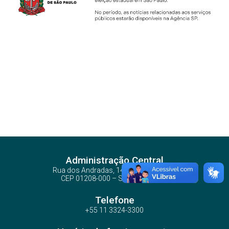
Administração Central
Rua dos Andradas, 140 - Santa Ifigênia
CEP 01208-000 – São Paulo – SP
Telefone
+55 11 3324-3300