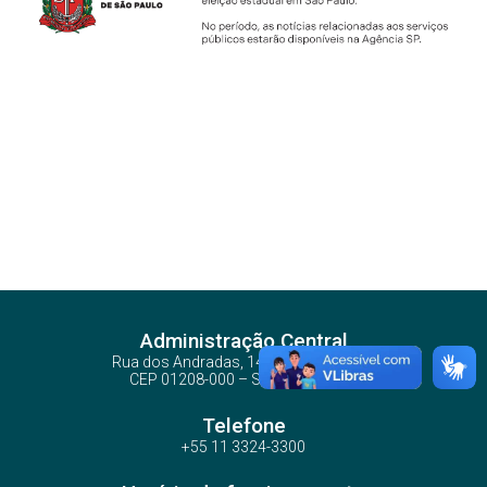
Administração Central
Rua dos Andradas, 140 - Santa Ifigênia
CEP 01208-000 – São Paulo – SP
Telefone
+55 11 3324-3300