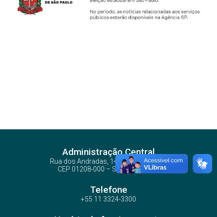
Administração Central
Rua dos Andradas, 140 - Santa Ifigênia
CEP 01208-000 – São Paulo – SP
Telefone
+55 11 3324-3300