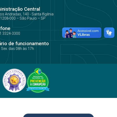
nistração Central
os Andradas, 140 - Santa Ifigênia
1208-000 – São Paulo – SP
efone
1 3324-3300
ário de funcionamento
a Sex. das 08h às 17h