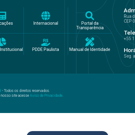
Admi
Rua d
CEP 0
icações
Internacional
Portal da
Transparência
Tel
+55 1
Hor
Institucional
PDDE Paulista
Manual de Identidade
Seg. 
B
- Todos os direitos reservados.
 nosso site acesse
Aviso de Privacidade
.