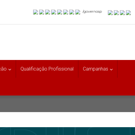
/governosp
ção
Qualificação Profissional
Campanhas