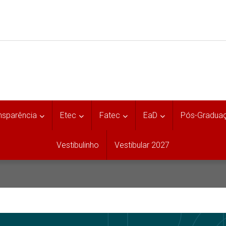
nsparência
Etec
Fatec
EaD
Pós-Gradua
Vestibulinho
Vestibular 2027