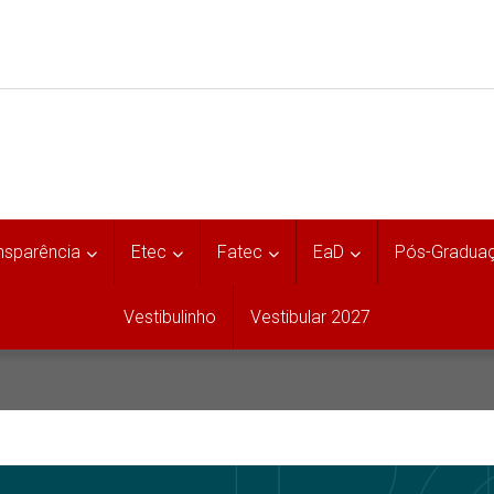
nsparência
Etec
Fatec
EaD
Pós-Gradua
Vestibulinho
Vestibular 2027