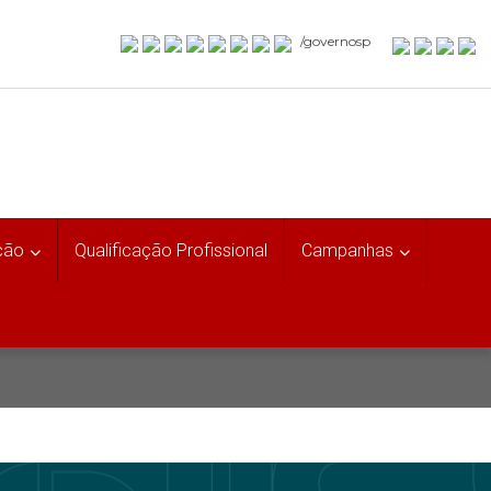
/governosp
ção
Qualificação Profissional
Campanhas