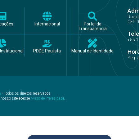
Admi
Rua d
CEP 0
icações
Internacional
Portal da
Transparência
Tel
+55 1
Hor
Institucional
PDDE Paulista
Manual de Identidade
Seg. 
B
- Todos os direitos reservados.
 nosso site acesse
Aviso de Privacidade
.