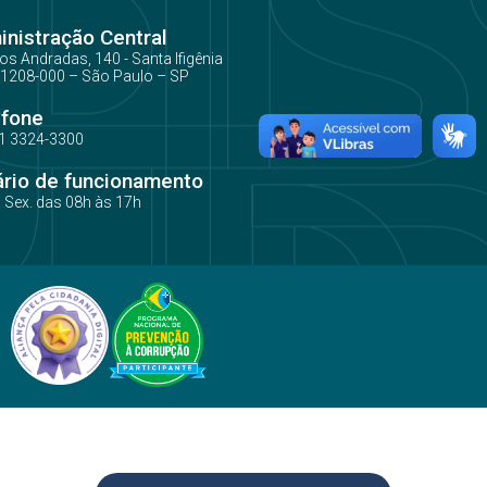
nistração Central
os Andradas, 140 - Santa Ifigênia
1208-000 – São Paulo – SP
efone
1 3324-3300
ário de funcionamento
a Sex. das 08h às 17h