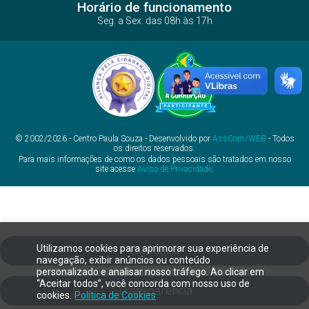
Horário de funcionamento
Seg. a Sex. das 08h às 17h
© 2002/2026 - Centro Paula Souza - Desenvolvido por
AssCom/WEB
- Todos
os direitos reservados.
Para mais informações de como os dados pessoais são tratados em nosso
site acesse
Aviso de Privacidade
.
Utilizamos cookies para aprimorar sua experiência de
Ouvidoria
navegação, exibir anúncios ou conteúdo
personalizado e analisar nosso tráfego. Ao clicar em
“Aceitar todos”, você concorda com nosso uso de
Transparência
cookies.
Política de Cookies