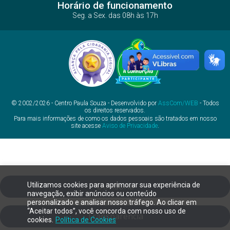
Horário de funcionamento
Seg. a Sex. das 08h às 17h
© 2002/2026 - Centro Paula Souza - Desenvolvido por
AssCom/WEB
- Todos
os direitos reservados.
Para mais informações de como os dados pessoais são tratados em nosso
site acesse
Aviso de Privacidade
.
Utilizamos cookies para aprimorar sua experiência de
Ouvidoria
navegação, exibir anúncios ou conteúdo
personalizado e analisar nosso tráfego. Ao clicar em
“Aceitar todos”, você concorda com nosso uso de
Transparência
cookies.
Política de Cookies