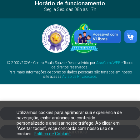
Horário de funcionamento
Seg. a Sex. das 08h às 17h
© 2002/2026 - Centro Paula Souza - Desenvolvido por
AssCom/WEB
- Todos
os direitos reservados.
Para mais informações de como os dados pessoais são tratados em nosso
site acesse
Aviso de Privacidade
.
Utilizamos cookies para aprimorar sua experiência de
Ouvidoria
navegação, exibir anúncios ou conteúdo
personalizado e analisar nosso tráfego. Ao clicar em
“Aceitar todos”, você concorda com nosso uso de
Transparência
cookies.
Política de Cookies