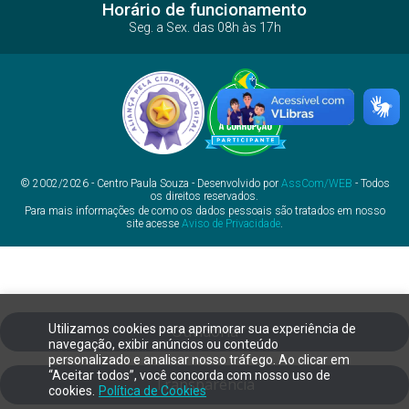
Horário de funcionamento
Seg. a Sex. das 08h às 17h
© 2002/2026 - Centro Paula Souza - Desenvolvido por
AssCom/WEB
- Todos
os direitos reservados.
Para mais informações de como os dados pessoais são tratados em nosso
site acesse
Aviso de Privacidade
.
Utilizamos cookies para aprimorar sua experiência de
Ouvidoria
navegação, exibir anúncios ou conteúdo
personalizado e analisar nosso tráfego. Ao clicar em
“Aceitar todos”, você concorda com nosso uso de
Transparência
cookies.
Política de Cookies