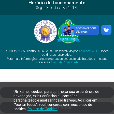
Horário de funcionamento
Seg. a Sex. das 08h às 17h
© 2002/2026 - Centro Paula Souza - Desenvolvido por
AssCom/WEB
- Todos
os direitos reservados.
Para mais informações de como os dados pessoais são tratados em nosso
site acesse
Aviso de Privacidade
.
Utilizamos cookies para aprimorar sua experiência de
Ouvidoria
navegação, exibir anúncios ou conteúdo
personalizado e analisar nosso tráfego. Ao clicar em
“Aceitar todos”, você concorda com nosso uso de
Transparência
cookies.
Política de Cookies