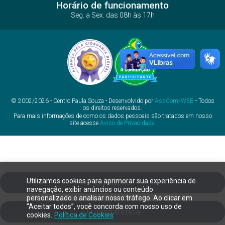
Horário de funcionamento
Seg. a Sex. das 08h às 17h
© 2002/2026 - Centro Paula Souza - Desenvolvido por
AssCom/WEB
- Todos
os direitos reservados.
Para mais informações de como os dados pessoais são tratados em nosso
site acesse
Aviso de Privacidade
.
Utilizamos cookies para aprimorar sua experiência de
Ouvidoria
navegação, exibir anúncios ou conteúdo
personalizado e analisar nosso tráfego. Ao clicar em
“Aceitar todos”, você concorda com nosso uso de
Transparência
cookies.
Política de Cookies