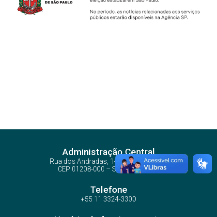
Administração Central
Rua dos Andradas, 140 - Santa Ifigênia
CEP 01208-000 – São Paulo – SP
Telefone
+55 11 3324-3300