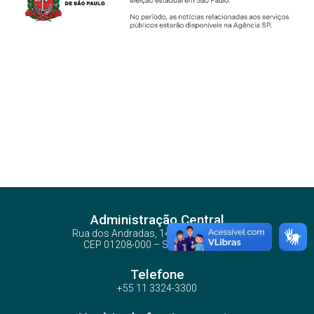
Administração Central
Rua dos Andradas, 140 - Santa Ifigênia
CEP 01208-000 – São Paulo – SP
Telefone
+55 11 3324-3300