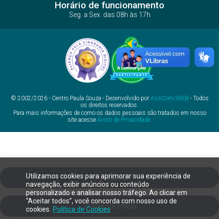
Horário de funcionamento
Seg. a Sex. das 08h às 17h
© 2002/2026 - Centro Paula Souza - Desenvolvido por
AssCom/WEB
- Todos
os direitos reservados.
Para mais informações de como os dados pessoais são tratados em nosso
site acesse
Aviso de Privacidade
.
Utilizamos cookies para aprimorar sua experiência de
Ouvidoria
navegação, exibir anúncios ou conteúdo
personalizado e analisar nosso tráfego. Ao clicar em
“Aceitar todos”, você concorda com nosso uso de
Transparência
cookies.
Política de Cookies